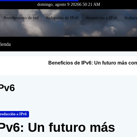
domingo, agosto 9 2026
6
:
50
:
22
AM
#rendimiento de red
#adopción de IPv6
#transición a IPv6
#cabec
I
P
ienda
v
S
Beneficios de IPv6: Un futuro más conectado
IPv
E
I
S
IPv6
roducción a IPv6
IPv6: Un futuro más