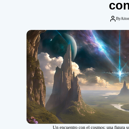
con
By
Aitor
Un encuentro con el cosmos: una figura so