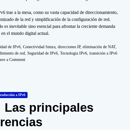
 IPv6 trae a la mesa, como su vasta capacidad de direccionamiento,
mizado de la red y simplificación de la configuración de red.
o es inevitable sino esencial para afrontar la creciente demanda
 en el mundo digital actual.
idad de IPv6
,
Conectividad futura
,
direcciones IP
,
eliminación de NAT
,
dimiento de red
,
Seguridad de IPv6
,
Tecnología IPv6
,
transición a IPv6
o
ave a Comment
n
B
e
n
e
roducción a IPv6
f
: Las principales
i
c
i
erencias
o
s