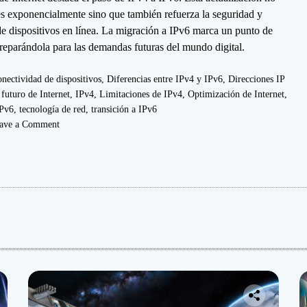
n
s exponencialmente sino que también refuerza la seguridad y
e
 de dispositivos en línea. La migración a IPv6 marca un punto de
c
 preparándola para las demandas futuras del mundo digital.
t
a
nectividad de dispositivos
,
Diferencias entre IPv4 y IPv6
,
Direcciones IP
d
,
futuro de Internet
,
IPv4
,
Limitaciones de IPv4
,
Optimización de Internet
,
o
IPv6
,
tecnología de red
,
transición a IPv6
o
ave a Comment
n
I
P
v
6
v
:
s
I
P
v
4
: