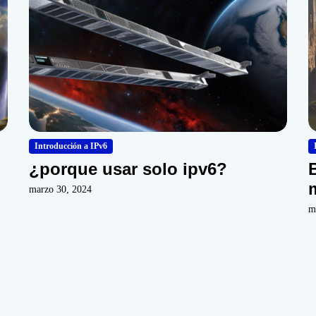
L
a
s
p
r
i
n
c
i
Introducción a IPv6
p
¿porque usar solo ipv6?
a
l
marzo 30, 2024
e
m
s
d
i
f
e
r
e