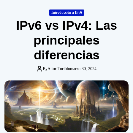
o
d
Introducción a IPv6
e
IPv6 vs IPv4: Las
principales
diferencias
By
Aitor Toribio
marzo 30, 2024