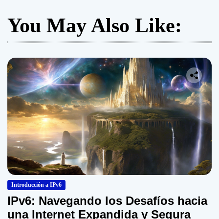
i
You May Also Like:
f
e
r
e
n
c
i
a
s
Introducción a IPv6
IPv6: Navegando los Desafíos hacia
una Internet Expandida y Segura