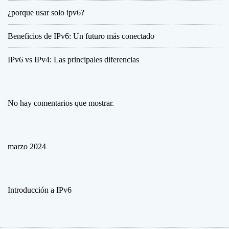
s
¿porque usar solo ipv6?
I
P
v
Beneficios de IPv6: Un futuro más conectado
4
:
IPv6 vs IPv4: Las principales diferencias
L
a
s
No hay comentarios que mostrar.
p
r
i
n
marzo 2024
c
i
p
a
Introducción a IPv6
l
e
s
d