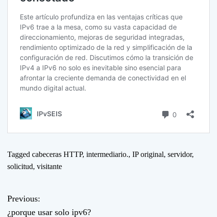
Tagged
cabeceras HTTP
,
intermediario.
,
IP original
,
servidor
,
solicitud
,
visitante
Previous:
N
¿porque usar solo ipv6?