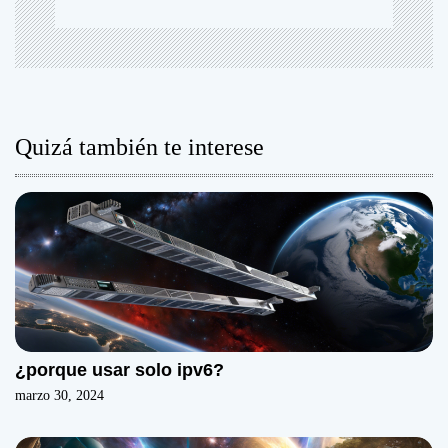
e
n
t
Quizá también te interese
r
a
d
a
s
¿porque usar solo ipv6?
marzo 30, 2024