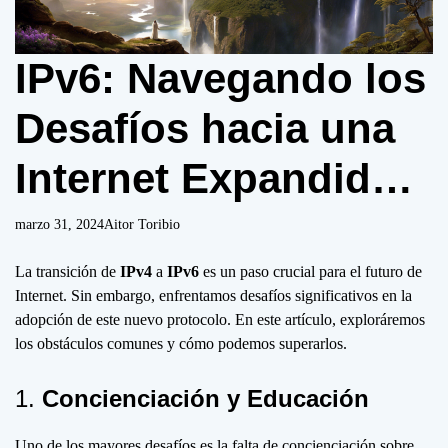
o
d
e
IPv6: Navegando los
Desafíos hacia una
Internet Expandida y
Segura
marzo 31, 2024
Aitor Toribio
La transición de
IPv4
a
IPv6
es un paso crucial para el futuro de
Internet. Sin embargo, enfrentamos desafíos significativos en la
adopción de este nuevo protocolo. En este artículo, exploráremos
los obstáculos comunes y cómo podemos superarlos.
1.
Concienciación y Educación
Uno de los mayores desafíos es la falta de concienciación sobre