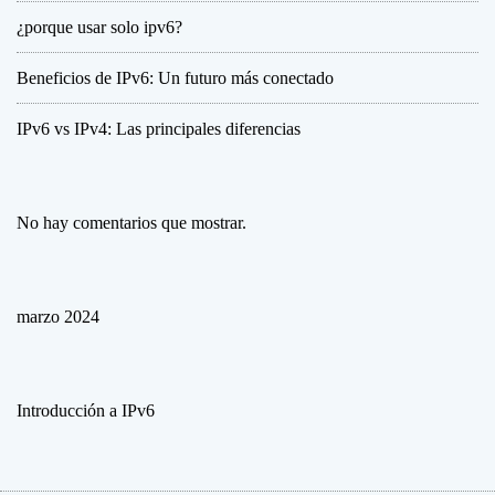
i
¿porque usar solo ipv6?
c
i
o
Beneficios de IPv6: Un futuro más conectado
s
d
IPv6 vs IPv4: Las principales diferencias
e
I
P
No hay comentarios que mostrar.
v
6
:
U
marzo 2024
n
f
u
t
Introducción a IPv6
u
r
o
m