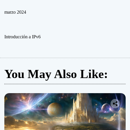
v
marzo 2024
6
?
Introducción a IPv6
You May Also Like: