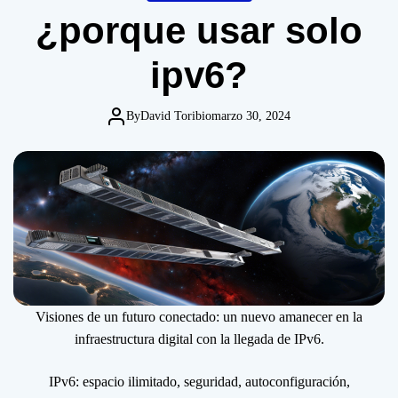
o
¿porque usar solo
d
e
ipv6?
By
David Toribio
marzo 30, 2024
Visiones de un futuro conectado: un nuevo amanecer en la
infraestructura digital con la llegada de IPv6.
IPv6: espacio ilimitado, seguridad, autoconfiguración,