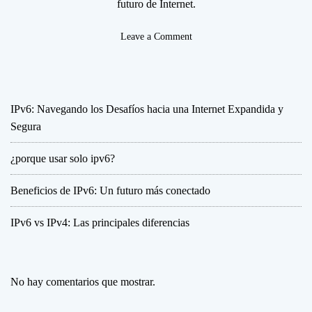
futuro de Internet.
o
Leave a Comment
n
¿
p
o
IPv6: Navegando los Desafíos hacia una Internet Expandida y
r
Segura
q
u
¿porque usar solo ipv6?
e
u
s
Beneficios de IPv6: Un futuro más conectado
a
r
IPv6 vs IPv4: Las principales diferencias
s
o
l
No hay comentarios que mostrar.
o
i
p