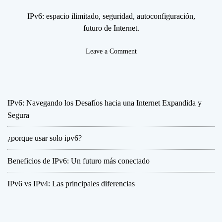
IPv6: espacio ilimitado, seguridad, autoconfiguración,
futuro de Internet.
o
Leave a Comment
n
¿
p
o
IPv6: Navegando los Desafíos hacia una Internet Expandida y
r
Segura
q
u
¿porque usar solo ipv6?
e
u
s
Beneficios de IPv6: Un futuro más conectado
a
r
IPv6 vs IPv4: Las principales diferencias
s
o
l