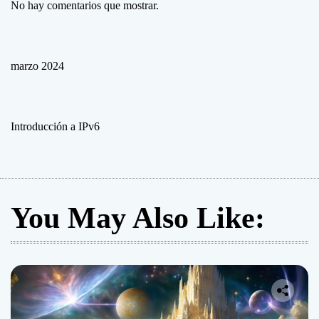
No hay comentarios que mostrar.
o
i
p
v
marzo 2024
6
?
Introducción a IPv6
You May Also Like: