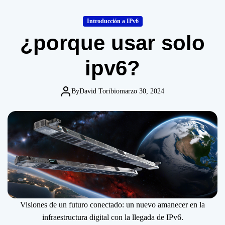
o
d
Introducción a IPv6
e
¿porque usar solo
ipv6?
By
David Toribio
marzo 30, 2024
Visiones de un futuro conectado: un nuevo amanecer en la
infraestructura digital con la llegada de IPv6.